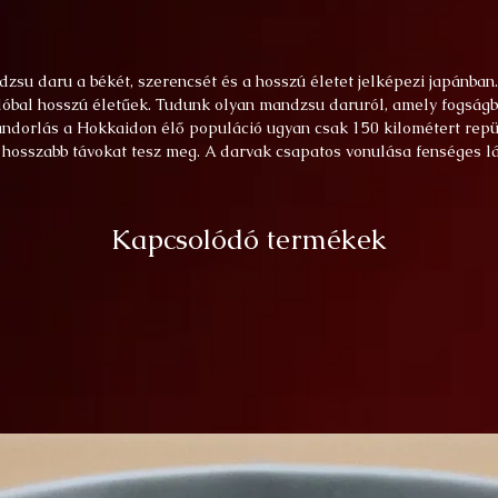
su daru a békét, szerencsét és a hosszú életet jelképezi japánban
valóbal hosszú életűek. Tudunk olyan mandzsu daruról, amely fogságb
ándorlás a Hokkaidon élő populáció ugyan csak 150 kilométert repü
 hosszabb távokat tesz meg. A darvak csapatos vonulása fenséges l
Kapcsolódó termékek