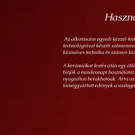
Haszno
Az alkotásaim egyedi kézzel fes
technológiával készíti számomra
kézműves technika és számos kéz
A kerámiákat festés után egy átl
bírják a mindennapi használatot
nyugodtan berakhatóak. Arra azé
tömeggyártott edények a vastagab