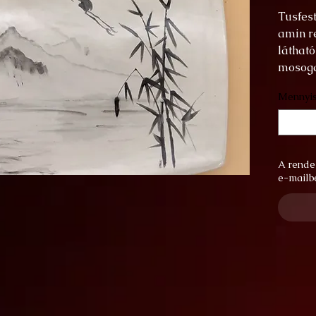
Tusfest
amin r
láthat
mosoga
Mennyi
A rende
e-mailbe