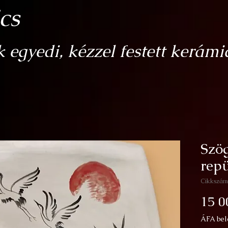
cs
egyedi, kézzel festett kerámi
Szög
rep
Cikkszám
15 0
ÁFA bel