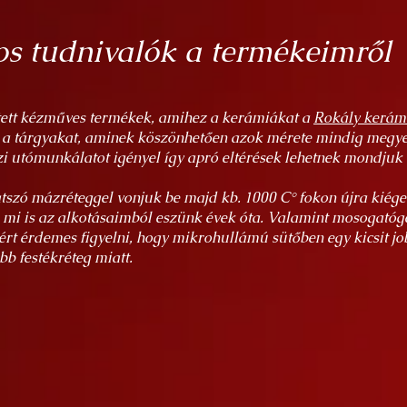
s tudnivalók a termékeimről
tett kézműves termékek, amihez a kerámiákat a
Rokály kerám
 a tárgyakat, aminek köszönhetően azok mérete mindig megy
i utómunkálatot igényel így apró eltérések lehetnek mondjuk
átszó mázréteggel vonjuk be majd kb. 1000 C° fokon újra kiége
, mi is az alkotásaimból eszünk évek óta. Valamint mosogató
rt érdemes figyelni, hogy mikrohullámú sütőben egy kicsit j
b festékréteg miatt.