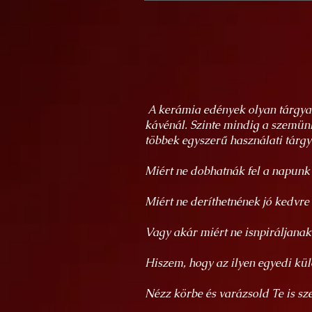
A kerámia edények olyan tárgyak
kávénál. Szinte mindig a szemün
többek egyszerű használati tárg
Miért ne dobhatnák fel a napun
Miért ne deríthetnének jó kedvre
Vagy akár miért ne isnpiráljan
Hiszem, hogy az ilyen egyedi kül
Nézz körbe és varázsold Te is sze