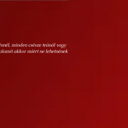
snél, minden csésze teánál vagy
alamit akkor miért ne lehetnének