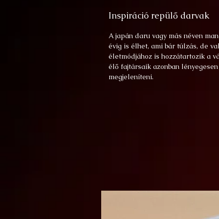
Inspiráció repülő darvak
A japán daru vagy más néven mandz
évig is élhet, ami bár túlzás, de 
életmódjához is hozzátartozik a v
élő fajtársaik azonban lényegesen
megjeleníteni.