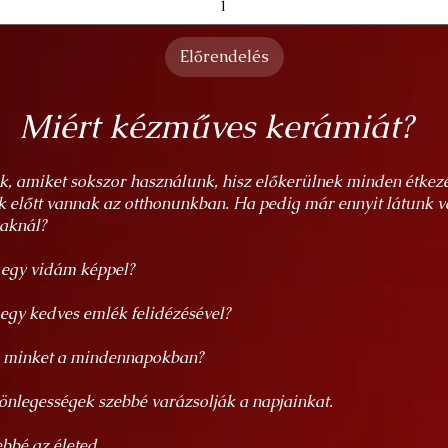
Előrendelés
Miért kézműves kerámiát?
, amiket sokszor használunk, hisz előkerülnek minden étkezé
k előtt vannak az otthonunkban. Ha pedig már ennyit látunk v
yaknál?
k egy vidám képpel?
 egy kedves emlék felidézésével?
ak minket a mindennapokban?
önlegességek szebbé varázsolják a napjainkat.
bbé az életed.