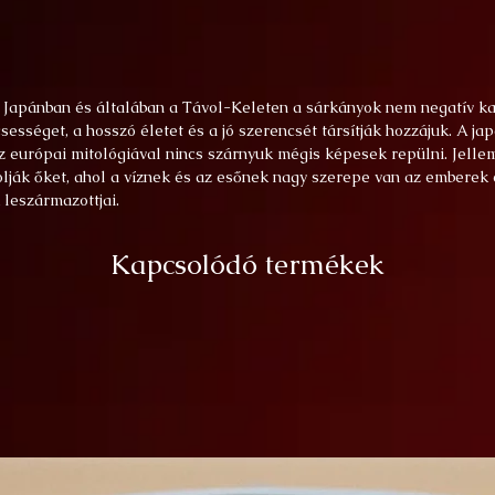
n Japánban és általában a Távol-Keleten a sárkányok nem negatív ka
csességet, a hosszó életet és a jó szerencsét társítják hozzájuk. A j
az európai mitológiával nincs szárnyuk mégis képesek repülni. Jellem
lják őket, ahol a víznek és az esőnek nagy szerepe van az emberek 
 leszármazottjai.
Kapcsolódó termékek