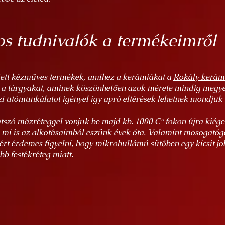
s tudnivalók a termékeimről
tett kézműves termékek, amihez a kerámiákat a
Rokály kerám
 a tárgyakat, aminek köszönhetően azok mérete mindig megy
i utómunkálatot igényel így apró eltérések lehetnek mondjuk
átszó mázréteggel vonjuk be majd kb. 1000 C° fokon újra kiége
, mi is az alkotásaimból eszünk évek óta. Valamint mosogató
rt érdemes figyelni, hogy mikrohullámú sütőben egy kicsit j
b festékréteg miatt.