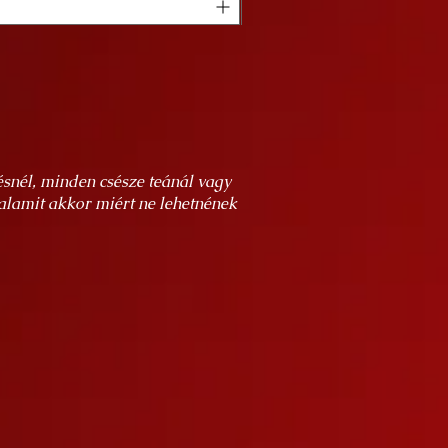
snél, minden csésze teánál vagy
alamit akkor miért ne lehetnének