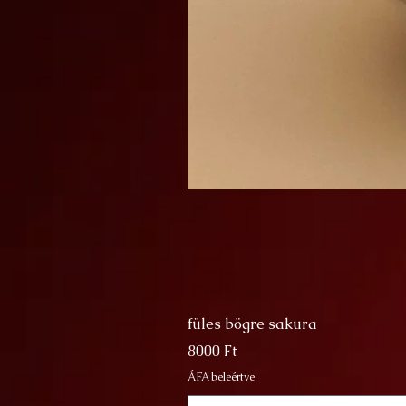
füles bögre sakura
Ár
8000 Ft
ÁFA beleértve