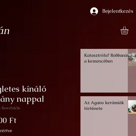
Bejelentkezés
án
Katasztrófa? Robbanás
a kemencében
letes kínáló
kány nappal
Az Agano kerámiák
: BeweSzkSn
története
Ár
00 Ft
eértve