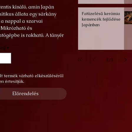
entis kínáló, amin Japán
ítikus állata egy sárkány
Fatüzelésű kerámia
kemencék fejlődése
 a nappal a szarvai
Japánban
. Mikrózható és
tógépbe is rakható. A tányér
k fröccsentés és a festék
ség
*
s technikák kombinációjával
1
/
3
lt termék várható elkészüléséről
n értesítjük.
Előrendelés