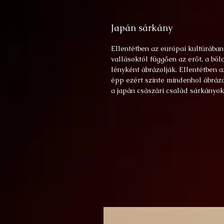
Japán sárkány
Ellentétben az európai kultúrába
vallásoktól függően az erőt, a böl
lényként ábrázolják. Ellentétben 
épp ezért szinte mindenhol ábrázo
a japán császári család sárkányok