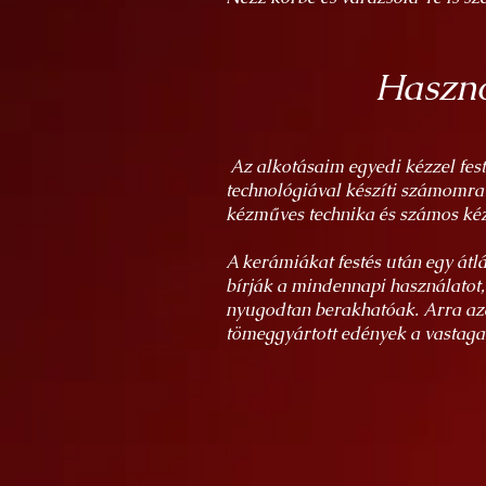
Haszno
Az alkotásaim egyedi kézzel fes
technológiával készíti számomra
kézműves technika és számos kéz
A kerámiákat festés után egy átl
bírják a mindennapi használatot
nyugodtan berakhatóak. Arra azé
tömeggyártott edények a vastagab