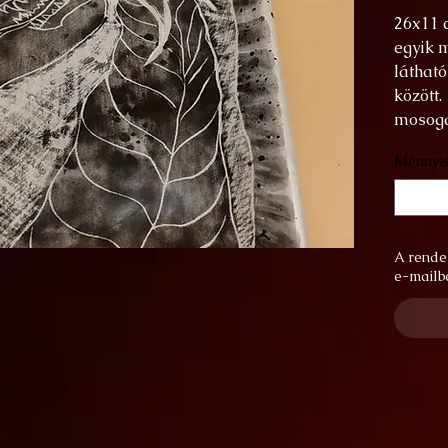
26x11 c
egyik m
látható
között
mosoga
a festé
Mennyi
kapará
készül.
A rende
e-mailbe