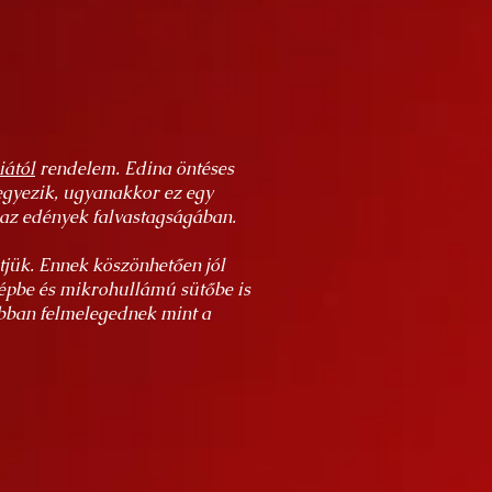
iától
rendelem. Edina öntéses
egyezik, ugyanakkor ez egy
 az edények falvastagságában.
tjük. Ennek köszönhetően jól
gépbe és mikrohullámú sütőbe is
obban felmelegednek mint a