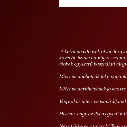
A kerámia edények olyan tárgyak
kávénál. Szinte mindig a szemün
többek egyszerű használati tárg
Miért ne dobhatnák fel a napun
Miért ne deríthetnének jó kedvre
Vagy akár miért ne isnpiráljan
Hiszem, hogy az ilyen egyedi kül
Nézz körbe és varázsold Te is sze