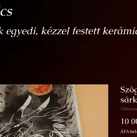
cs
egyedi, kézzel festett kerámi
Szög
sár
Cikkszám
10 0
ÁFA bel