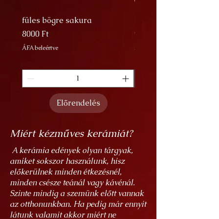
füles bögre sakura
Nagy Bögre Sakura
Ár
Ár
8000 Ft
9000 Ft
ÁFA beleértve
ÁFA beleértve
Előrendelés
Miért kézműves kerámiát?
A kerámia edények olyan tárgyak,
amiket sokszor használunk, hisz
előkerülnek minden étkezésnél,
minden csésze teánál vagy kávénál.
Szinte mindig a szemünk előtt vannak
az otthonunkban. Ha pedig már ennyit
látunk valamit akkor miért ne