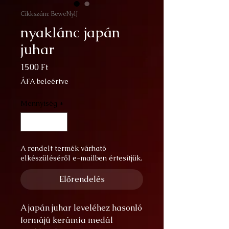
Cikkszám: BeweNylJ
nyaklánc japán
juhar
Ár
1500 Ft
ÁFA beleértve
Mennyiség
*
A rendelt termék várható
elkészüléséről e-mailben értesítjük.
Előrendelés
A japán juhar leveléhez hasonló
formájú kerámia medál