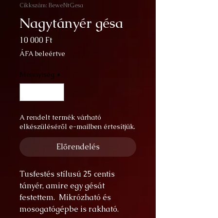
Cikkszám: BeweNtGesa
Nagytányér gésa
Ár
10 000 Ft
ÁFA beleértve
Mennyiség
*
A rendelt termék várható
elkészüléséről e-mailben értesítjük.
Előrendelés
Tusfestés stílusú 25 centis
tányér, amire egy gésát
festettem. Mikrózható és
mosogatógépbe is rakható.