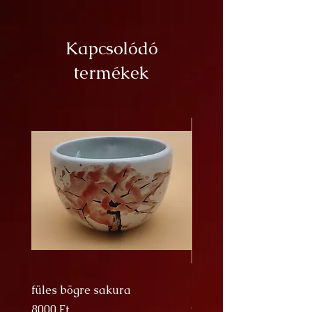
Kapcsolódó
termékek
füles bögre sakura
Nagy Bögre Sakura
Ár
Ár
8000 Ft
9000 Ft