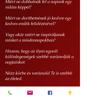
Miért ne dobhatnák fel a napunk egy
vidám képpel?
Miért ne deríthetnének jó kedvre egy
kedves emlék felidézésével?
Vagy akár miért ne isnpiráljanak
minket a mindennapokban?
Hiszem, hogy az ilyen egyedi
különlegességek szebbé varázsolják a
napjainkat.
Nézz körbe és varázsold Te is szebbé
az életed.
Hasznos tudnivalók a
termékeimről
Az alkotásaim egyedi kézzel festett