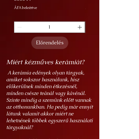
ÁFA beleértve
ÁFA beleértve
Előrendelés
Miért kézműves kerámiát?
A kerámia edények olyan tárgyak,
amiket sokszor használunk, hisz
előkerülnek minden étkezésnél,
minden csésze teánál vagy kávénál.
Szinte mindig a szemünk előtt vannak
az otthonunkban. Ha pedig már ennyit
látunk valamit akkor miért ne
lehetnének többek egyszerű használati
tárgyaknál?