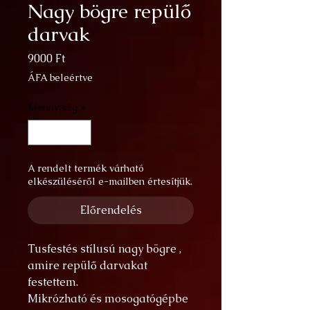
Nagy bögre repülő
darvak
Ár
9000 Ft
ÁFA beleértve
Mennyiség
*
A rendelt termék várható
elkészüléséről e-mailben értesítjük.
Előrendelés
Tusfestés stílusú nagy bögre ,
amire repülő darvakat
festettem.
Mikrózható és mosogatógépbe