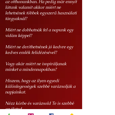
az otthonunkban. Ha pedig már ennyit
látunk valamit akkor miért ne
lehetnének többek egyszerű használati
tárgyaknál?
Miért ne dobhatnák fel a napunk egy
vidám képpel?
Miért ne deríthetnének jó kedvre egy
kedves emlék felidézésével?
Vagy akár miért ne isnpiráljanak
minket a mindennapokban?
Hiszem, hogy az ilyen egyedi
különlegességek szebbé varázsolják a
napjainkat.
Nézz körbe és varázsold Te is szebbé
az életed.