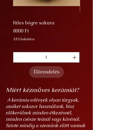
látvány és ezt igyekeztem
megjeleníteni.
füles bögre sakura
Nagy Bögre Sakura
Ár
Ár
8000 Ft
9000 Ft
ÁFA beleértve
ÁFA beleértve
Előrendelés
Miért kézműves kerámiát?
A kerámia edények olyan tárgyak,
amiket sokszor használunk, hisz
előkerülnek minden étkezésnél,
minden csésze teánál vagy kávénál.
Szinte mindig a szemünk előtt vannak