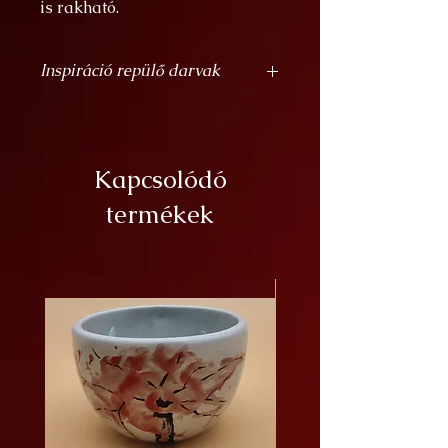
is rakható.
szélesség: 12 cm
magasság: 9 cm
Inspiráció repülő darvak
űrtartalom: 4,5 dl
A japán daru vagy más néven
mandzsu daru a békét, szerencsét
és a hosszú életet jelképezi
Kapcsolódó
japánban. A hiedelem szerint akár
1000 évig is élhet, ami bár túlzás, de
termékek
valóbal hosszú életűek. Tudunk
olyan mandzsu daruról, amely
fogságban 75 évig élt. A japán
darvak életmódjához is
hozzátartozik a vándorlás a
Hokkaidon élő populáció ugyan
csak 150 kilométert repül a
telelőhelyükig a kontinensen élő
fajtársaik azonban lényegesen
hosszabb távokat tesz meg. A
darvak csapatos vonulása fenséges