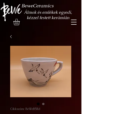
BeweCeramics
Álmok és emlékek egyedi,
kézzel festett kerámián
Cikkszám: BeWeB5Rd