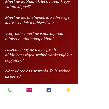
Miért ne dobhatnák fel a napunk egy
vidám képpel?
Miért ne deríthetnének jó kedvre egy
kedves emlék felidézésével?
Vagy akár miért ne isnpiráljanak
minket a mindennapokban?
Hiszem, hogy az ilyen egyedi
különlegességek szebbé varázsolják a
napjainkat.
Nézz körbe és varázsold Te is szebbé
az életed.
Hasznos tudnivalók a
termékeimről
Az alkotásaim egyedi kézzel festett