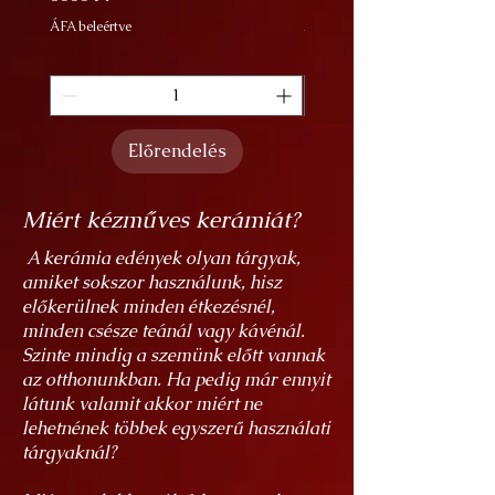
ÁFA beleértve
ÁFA beleértve
Előrendelés
Miért kézműves kerámiát?
A kerámia edények olyan tárgyak,
amiket sokszor használunk, hisz
előkerülnek minden étkezésnél,
minden csésze teánál vagy kávénál.
Szinte mindig a szemünk előtt vannak
az otthonunkban. Ha pedig már ennyit
látunk valamit akkor miért ne
lehetnének többek egyszerű használati
tárgyaknál?