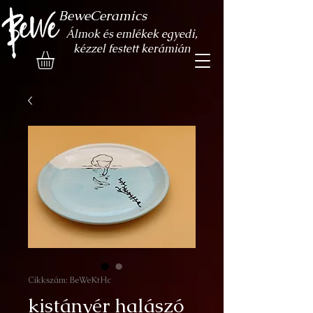
BeweCeramics
Álmok és emlékek egyedi,
kézzel festett kerámián
Cikkszám: BeWeKtHc
kistányér halászó