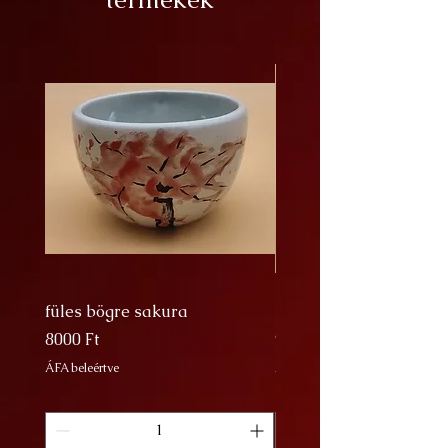
füles bögre sakura
Nagy Bögre Sakura
Ár
Ár
8000 Ft
9000 Ft
ÁFA beleértve
ÁFA beleértve