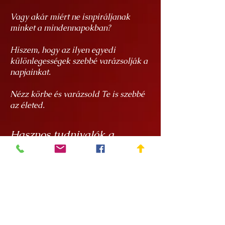
Vagy akár miért ne isnpiráljanak
minket a mindennapokban?
Hiszem, hogy az ilyen egyedi
különlegességek szebbé varázsolják a
napjainkat.
Nézz körbe és varázsold Te is szebbé
az életed.
Hasznos tudnivalók a
termékeimről
Az alkotásaim egyedi kézzel festett
kézműves termékek, amihez a
kerámiákat a
Rokály kerámiától
rendelem. Edina öntéses
technológiával készíti számomra a
tárgyakat, aminek köszönhetően azok