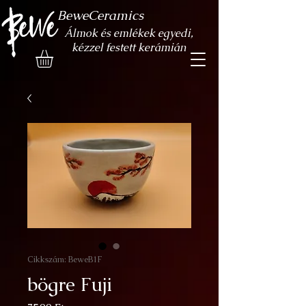
BeweCeramics
Álmok és emlékek egyedi,
kézzel festett kerámián
Cikkszám: BeweB1F
bögre Fuji