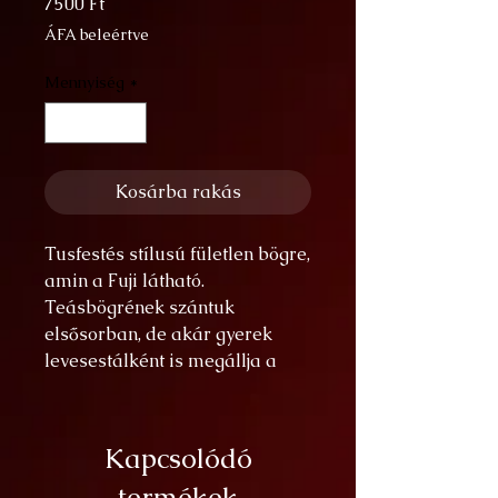
Ár
7500 Ft
ÁFA beleértve
Mennyiség
*
Kosárba rakás
Tusfestés stílusú fületlen bögre,
amin a Fuji látható.
Teásbögrének szántuk
elsősorban, de akár gyerek
levesestálként is megállja a
helyét. Mikrózható és
mosogatógépbe is rakható.
átmérő: 11,5 cm
Kapcsolódó
magasság: 8 cm
termékek
űrtartalom: 3 dl