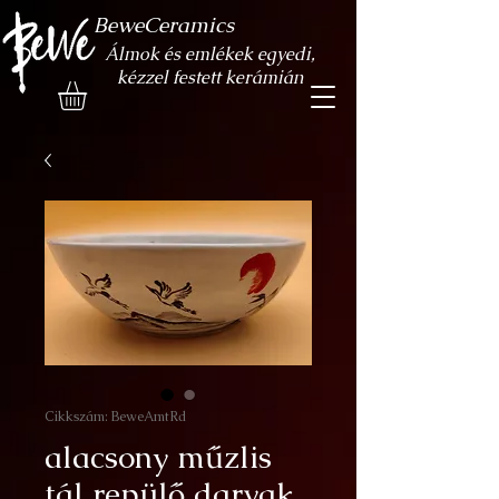
BeweCeramics
Álmok és emlékek egyedi,
kézzel festett kerámián
Cikkszám: BeweAmtRd
alacsony műzlis
tál repülő darvak