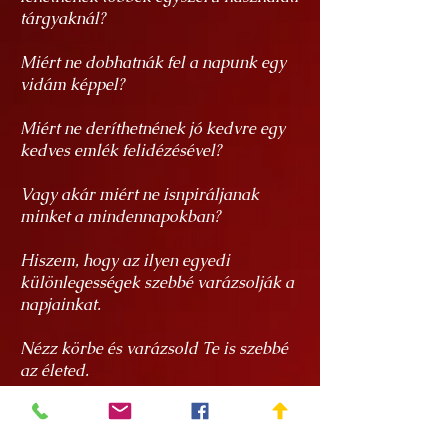
tárgyaknál?
Miért ne dobhatnák fel a napunk egy
vidám képpel?
Miért ne deríthetnének jó kedvre egy
kedves emlék felidézésével?
Vagy akár miért ne isnpiráljanak
minket a mindennapokban?
Hiszem, hogy az ilyen egyedi
különlegességek szebbé varázsolják a
napjainkat.
Nézz körbe és varázsold Te is szebbé
az életed.
Hasznos tudnivalók a