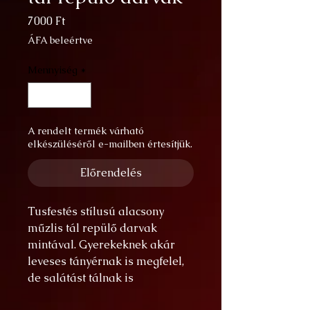
Ár
7000 Ft
ÁFA beleértve
Mennyiség
*
A rendelt termék várható
elkészüléséről e-mailben értesítjük.
Előrendelés
Tusfestés stílusú alacsony
műzlis tál repülő darvak
mintával. Gyerekeknek akár
leveses tányérnak is megfelel,
de salátást tálnak is
tökéletes. Mi sokszor