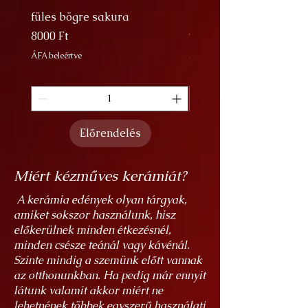
füles bögre sakura
Nagy Bögre Sakura
Ár
Ár
8000 Ft
9000 Ft
ÁFA beleértve
ÁFA beleértve
Előrendelés
Miért kézműves kerámiát?
A kerámia edények olyan tárgyak,
amiket sokszor használunk, hisz
előkerülnek minden étkezésnél,
minden csésze teánál vagy kávénál.
Szinte mindig a szemünk előtt vannak
az otthonunkban. Ha pedig már ennyit
látunk valamit akkor miért ne
lehetnének többek egyszerű használati